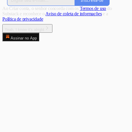
Inscreva-se
Ao Criar conta, o senhor concorda com os
Termos de uso
do
Substack e reconhece o
Aviso de coleta de informações
e a
Política de privacidade
Yeah, I know it's alright
Assinar no App