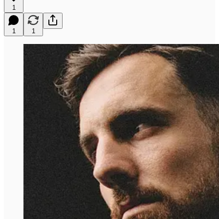
1
1
1