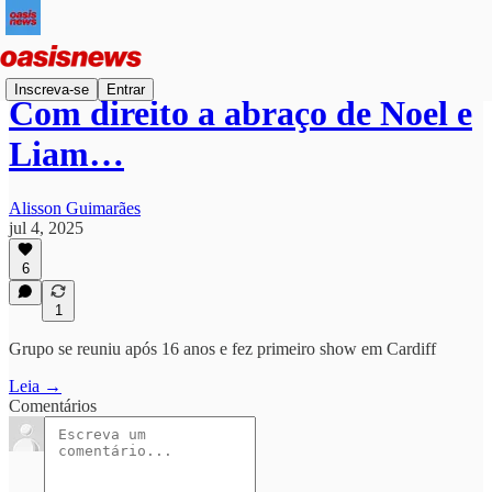
Inscreva-se
Entrar
Com direito a abraço de Noel e
Liam…
Alisson Guimarães
jul 4, 2025
6
1
Grupo se reuniu após 16 anos e fez primeiro show em Cardiff
Leia →
Comentários