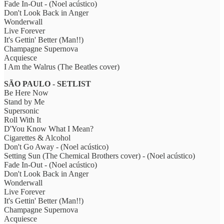
Fade In-Out - (Noel acústico)
Don't Look Back in Anger
Wonderwall
Live Forever
It's Gettin' Better (Man!!)
Champagne Supernova
Acquiesce
I Am the Walrus (The Beatles cover)
SÃO PAULO - SETLIST
Be Here Now
Stand by Me
Supersonic
Roll With It
D'You Know What I Mean?
Cigarettes & Alcohol
Don't Go Away - (Noel acústico)
Setting Sun (The Chemical Brothers cover) - (Noel acústico)
Fade In-Out - (Noel acústico)
Don't Look Back in Anger
Wonderwall
Live Forever
It's Gettin' Better (Man!!)
Champagne Supernova
Acquiesce