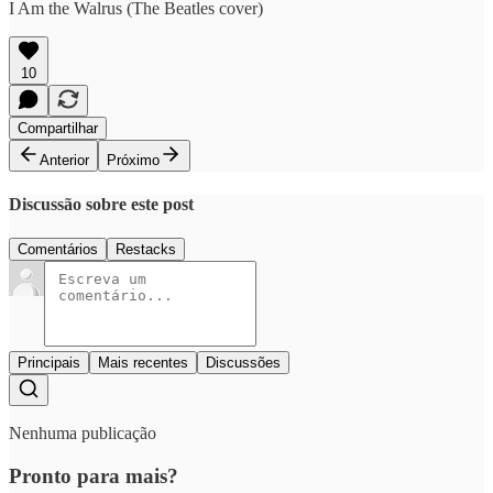
I Am the Walrus (The Beatles cover)
10
Compartilhar
Anterior
Próximo
Discussão sobre este post
Comentários
Restacks
Principais
Mais recentes
Discussões
Nenhuma publicação
Pronto para mais?