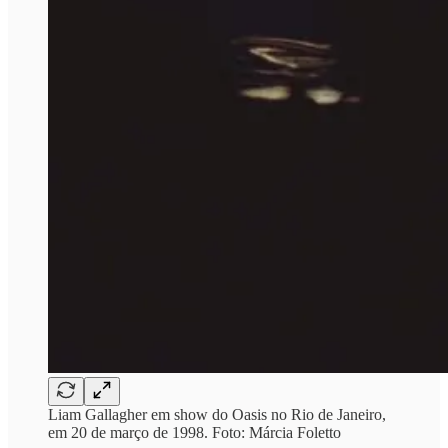
Liam Gallagher em show do Oasis no Rio de Janeiro,
em 20 de março de 1998. Foto: Márcia Foletto