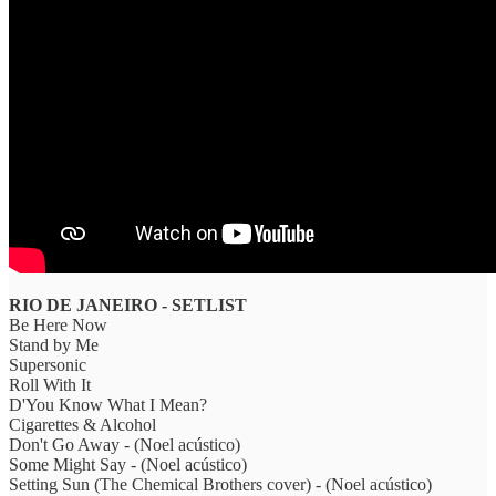
RIO DE JANEIRO - SETLIST
Be Here Now
Stand by Me
Supersonic
Roll With It
D'You Know What I Mean?
Cigarettes & Alcohol
Don't Go Away - (Noel acústico)
Some Might Say - (Noel acústico)
Setting Sun (The Chemical Brothers cover) - (Noel acústico)