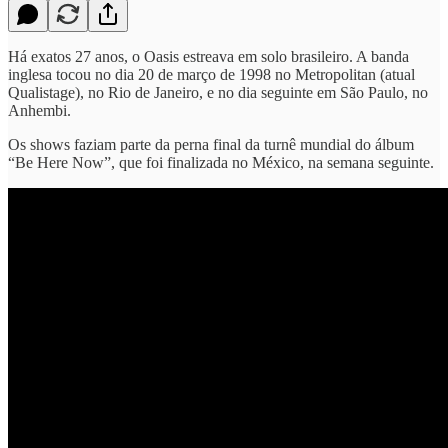
Há exatos 27 anos, o Oasis estreava em solo brasileiro. A banda
inglesa tocou no dia 20 de março de 1998 no Metropolitan (atual
Qualistage), no Rio de Janeiro, e no dia seguinte em São Paulo, no
Anhembi.
Os shows faziam parte da perna final da turnê mundial do álbum
“Be Here Now”, que foi finalizada no México, na semana seguinte.