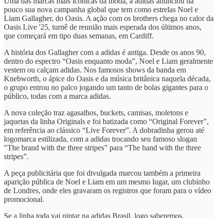
Uma das marcas mais icônicas da moda, a adidas anunciou há
pouco sua nova campanha global que tem como estrelas Noel e
Liam Gallagher, do Oasis. A ação com os brothers chega no calor da
Oasis Live '25, turnê de reunião mais esperada dos últimos anos,
que começará em tipo duas semanas, em Cardiff.
A história dos Gallagher com a adidas é antiga. Desde os anos 90,
dentro do espectro “Oasis enquanto moda”, Noel e Liam geralmente
vestem ou calçam adidas. Nos famosos shows da banda em
Knebworth, o ápice do Oasis e da música britânica naquela década,
o grupo entrou no palco jogando um tanto de bolas gigantes para o
público, todas com a marca adidas.
A nova coleção traz agasalhos, buckets, camisas, moletons e
jaquetas da linha Originals e foi batizada como “Original Forever”,
em referência ao clássico “Live Forever”. A dobradinha gerou até
logomarca estilizada, com a adidas trocando seu famoso slogan
"The brand with the three stripes” para “The band with the three
stripes”.
A peça publicitária que foi divulgada marcou também a primeira
aparição pública de Noel e Liam em um mesmo lugar, um clubinho
de Londres, onde eles gravaram os registros que foram para o vídeo
promocional.
Se a linha toda vai pintar na adidas Brasil, logo saberemos.