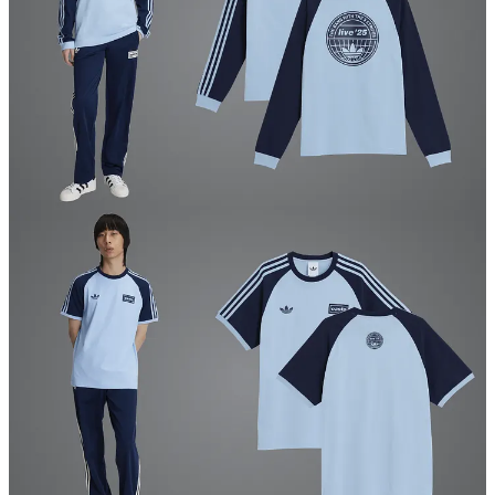
7
1
Compartilhar
Anterior
Próximo
Discussão sobre este post
Comentários
Restacks
Principais
Mais recentes
Discussões