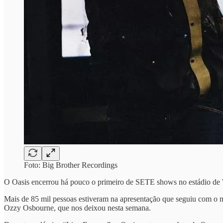
Foto: Big Brother Recordings
O Oasis encerrou há pouco o primeiro de SETE shows no estádio de W
Mais de 85 mil pessoas estiveram na apresentação que seguiu com o 
Ozzy Osbourne, que nos deixou nesta semana.