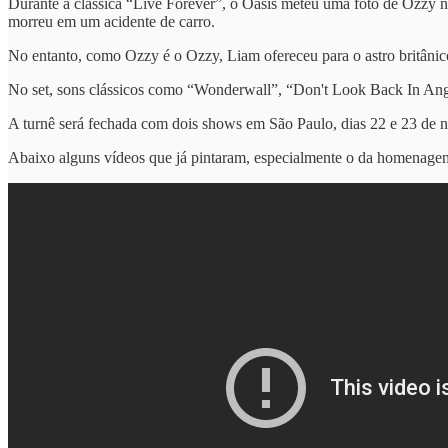
Durante a clássica “Live Forever”, o Oasis meteu uma foto de Ozzy n
morreu em um acidente de carro.
No entanto, como Ozzy é o Ozzy, Liam ofereceu para o astro britânic
No set, sons clássicos como “Wonderwall”, “Don't Look Back In An
A turnê será fechada com dois shows em São Paulo, dias 22 e 23 de n
Abaixo alguns vídeos que já pintaram, especialmente o da homenagem 