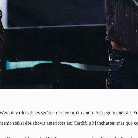
embley (dois deles serão em setembro), dando prosseguimento à Live 
mesmo setlist dos shows anteriores em Cardiff e Manchester, mas que 