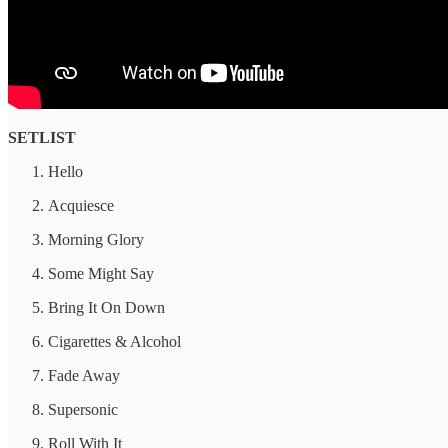
SETLIST
Hello
Acquiesce
Morning Glory
Some Might Say
Bring It On Down
Cigarettes & Alcohol
Fade Away
Supersonic
Roll With It