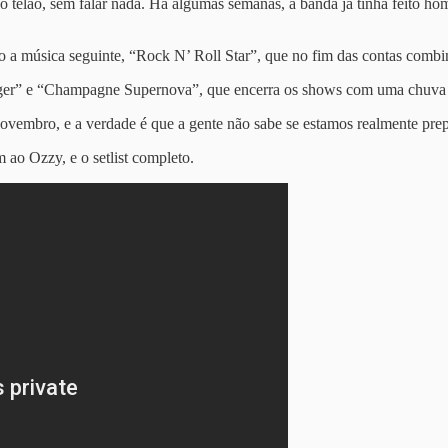
o telão, sem falar nada. Há algumas semanas, a banda já tinha feito 
o a música seguinte, “Rock N’ Roll Star”, que no fim das contas comb
ger” e “Champagne Supernova”, que encerra os shows com uma chuva d
ovembro, e a verdade é que a gente não sabe se estamos realmente prep
ao Ozzy, e o setlist completo.