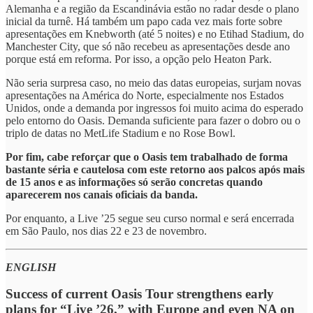
Alemanha e a região da Escandinávia estão no radar desde o plano
inicial da turnê. Há também um papo cada vez mais forte sobre
apresentações em Knebworth (até 5 noites) e no Etihad Stadium, do
Manchester City, que só não recebeu as apresentações desde ano
porque está em reforma. Por isso, a opção pelo Heaton Park.
Não seria surpresa caso, no meio das datas europeias, surjam novas
apresentações na América do Norte, especialmente nos Estados
Unidos, onde a demanda por ingressos foi muito acima do esperado
pelo entorno do Oasis. Demanda suficiente para fazer o dobro ou o
triplo de datas no MetLife Stadium e no Rose Bowl.
Por fim, cabe reforçar que o Oasis tem trabalhado de forma
bastante séria e cautelosa com este retorno aos palcos após mais
de 15 anos e as informações só serão concretas quando
aparecerem nos canais oficiais da banda.
Por enquanto, a Live ’25 segue seu curso normal e será encerrada
em São Paulo, nos dias 22 e 23 de novembro.
ENGLISH
Success of current Oasis Tour strengthens early
plans for “Live ’26,” with Europe and even NA on