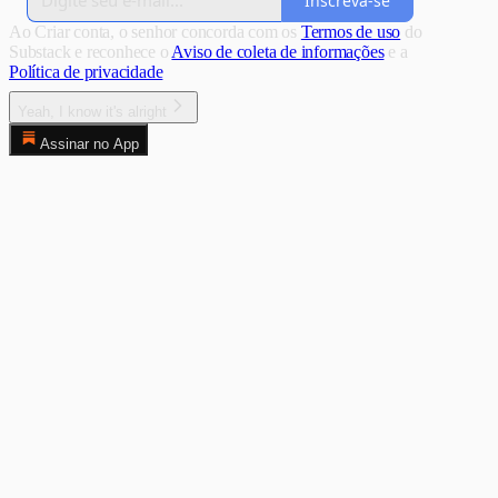
Inscreva-se
Ao Criar conta, o senhor concorda com os
Termos de uso
do
Substack e reconhece o
Aviso de coleta de informações
e a
Política de privacidade
Yeah, I know it's alright
Assinar no App